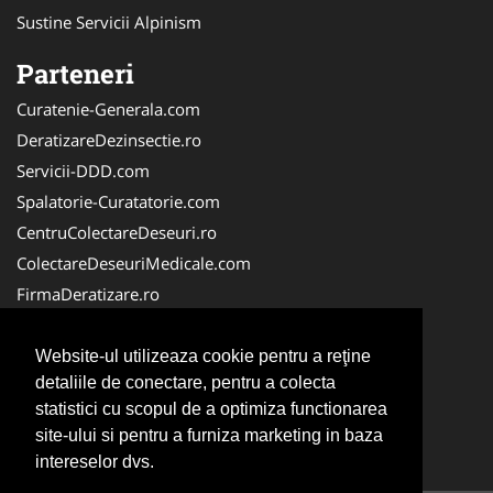
Sustine Servicii Alpinism
Parteneri
Curatenie-Generala.com
DeratizareDezinsectie.ro
Servicii-DDD.com
Spalatorie-Curatatorie.com
CentruColectareDeseuri.ro
ColectareDeseuriMedicale.com
FirmaDeratizare.ro
ReciclareDeseuri.ro
Alpinist-Utilitar.com
Website-ul utilizeaza cookie pentru a reţine
detaliile de conectare, pentru a colecta
Birouri-Cadastru.ro
statistici cu scopul de a optimiza functionarea
FirmaTractariAuto.ro
site-ului si pentru a furniza marketing in baza
Service-Reparatii.com
intereselor dvs.