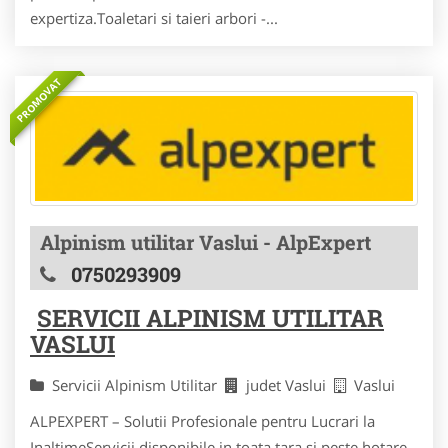
expertiza.Toaletari si taieri arbori -...
PROMOVAT
Alpinism utilitar Vaslui - AlpExpert
0750293909
SERVICII ALPINISM UTILITAR
VASLUI
Servicii Alpinism Utilitar
judet Vaslui
Vaslui
ALPEXPERT – Solutii Profesionale pentru Lucrari la
InaltimeServicii disponibile in toata tara si peste hotare