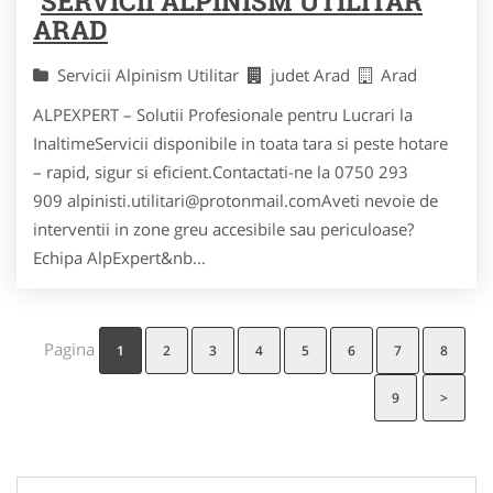
SERVICII ALPINISM UTILITAR
ARAD
Servicii Alpinism Utilitar
judet Arad
Arad
ALPEXPERT – Solutii Profesionale pentru Lucrari la
InaltimeServicii disponibile in toata tara si peste hotare
– rapid, sigur si eficient.Contactati-ne la 0750 293
909 alpinisti.utilitari@protonmail.comAveti nevoie de
interventii in zone greu accesibile sau periculoase?
Echipa AlpExpert&nb...
Pagina
1
2
3
4
5
6
7
8
9
>