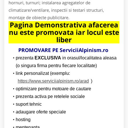
hornuri, turnuri; instalarea agregatelor de
climatizare/ventilare, inspectii si testari structuri,
montaje de obiecte publicitare.
Pagina Demonstrativa afacerea
nu este promovata iar locul este
liber
PROMOVARE PE ServiciiAlpinism.ro
prezenta
EXCLUSIVA
in orasul/localitatea aleasa
(o singura firma pentru fiecare localitate)
link personalizat (exemplu:
https://www.serviciialpinism.ro/arad
)
optimizare pentru motoare de cautare
prezenta activa pe retelele sociale
suport tehnic
adaugare oferte speciale
hosting
mentenanta