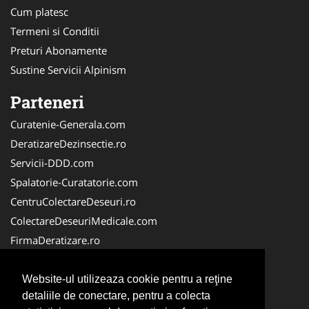
Cum platesc
Termeni si Conditii
Preturi Abonamente
Sustine Servicii Alpinism
Parteneri
Curatenie-Generala.com
DeratizareDezinsectie.ro
Servicii-DDD.com
Spalatorie-Curatatorie.com
CentruColectareDeseuri.ro
ColectareDeseuriMedicale.com
FirmaDeratizare.ro
ReciclareDeseuri.ro
Alpinist-Utilitar.com
Website-ul utilizeaza cookie pentru a reţine
detaliile de conectare, pentru a colecta
Birouri-Cadastru.ro