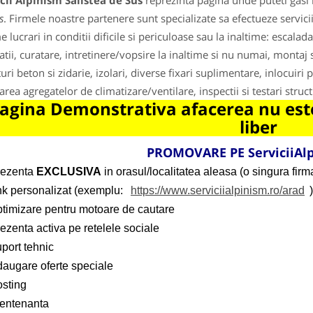
cii Alpinism Salistea de Sus
reprezinta pagina unde puteti gasi 
s
. Firmele noastre partenere sunt specializate sa efectueze servicii 
 lucrari in conditii dificile si periculoase sau la inaltime: escala
atii, curatare, intretinere/vopsire la inaltime si nu numai, montaj s
uri beton si zidarie, izolari, diverse fixari suplimentare, inlocuiri p
larea agregatelor de climatizare/ventilare, inspectii si testari struc
agina Demonstrativa afacerea nu este
liber
PROMOVARE PE ServiciiAlp
rezenta
EXCLUSIVA
in orasul/localitatea aleasa (o singura firma
ink personalizat (exemplu:
https://www.serviciialpinism.ro/arad
)
ptimizare pentru motoare de cautare
ezenta activa pe retelele sociale
port tehnic
daugare oferte speciale
osting
entenanta