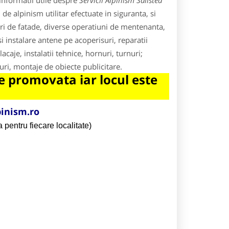
informatii utile despre
Servicii Alpinism Salistea
de alpinism utilitar efectuate in siguranta, si
dari de fatade, diverse operatiuni de mentenanta,
i instalare antene pe acoperisuri, reparatii
lacaje, instalatii tehnice, hornuri, turnuri;
turi, montaje de obiecte publicitare.
 promovata iar locul este
inism.ro
 pentru fiecare localitate)