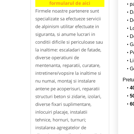
formularul de aici
p
Firmele noastre partenere sunt
Da
specializate sa efectueze servicii
D
de alpinism utilitar efectuate in
L
siguranta, si anume lucrari in
De
conditii dificile si periculoase sau
G
la inaltime: escaladari de fatade,
Po
diverse operatiuni de
Li
mentenanta, reparatii, curatare,
Ge
intretinere/vopsire la inaltime si
Pretu
nu numai, montaj si instalare
4
antene pe acoperisuri, reparatii
structuri beton si zidarie, izolari,
5
diverse fixari suplimentare,
6
inlocuiri placaje, instalatii
tehnice, hornuri, turnuri;
instalarea agregatelor de