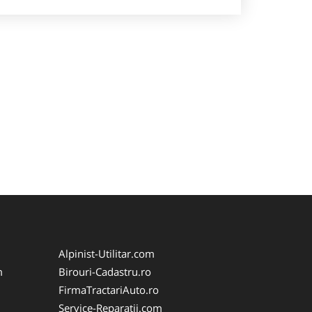
Alpinist-Utilitar.com
m
Birouri-Cadastru.ro
FirmaTractariAuto.ro
Service-Reparatii.com