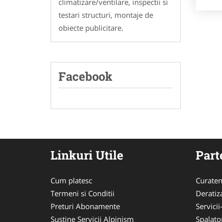
climatizare/ventilare, inspectii si
testari structuri, montaje de
obiecte publicitare.
Facebook
Linkuri Utile
Part
Cum platesc
Curaten
Termeni si Conditii
Deratiz
Preturi Abonamente
Servici
Sustine Servicii Alpinism
Spalato