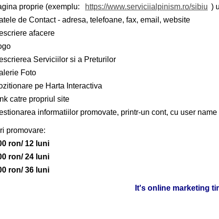
agina proprie (exemplu:
https://www.serviciialpinism.ro/sibiu
) 
tele de Contact - adresa, telefoane, fax, email, website
escriere afacere
ogo
scrierea Serviciilor si a Preturilor
alerie Foto
zitionare pe Harta Interactiva
nk catre propriul site
stionarea informatiilor promovate, printr-un cont, cu user name 
ri promovare:
00 ron/ 12 luni
00 ron/ 24 luni
00 ron/ 36 luni
It's online marketing t