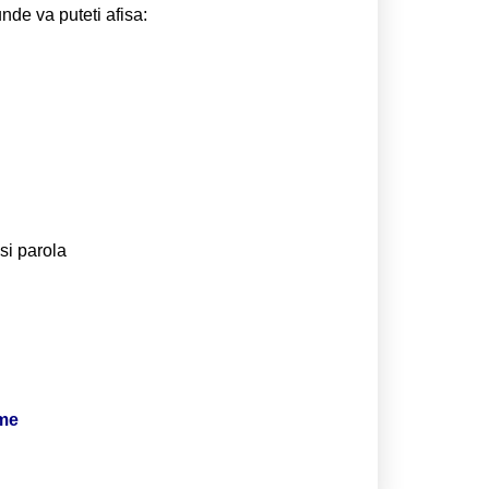
unde va puteti afisa:
si parola
ime