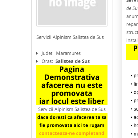
Servi
de Su
anume
repar
struct
Servicii Alpinism Salistea de Sus
insta
P
Judet:
Maramures
Oras:
Salistea de Sus
Pagina
Demonstrativa
p
afacerea nu este
l
promovata
o
iar locul este liber
pr
Servicii Alpinism Salistea de Sus
su
daca doresti ca afacerea ta sa
a
fie promovata aici te rugam
h
contacteaza-ne completand
m