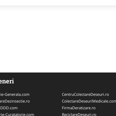
eneri
ie-Generala.com
CentruColectareDeseuri.ro
areDezinsectie.ro
ColectareDeseuriMedicale.co
i-DDD.com
FirmaDeratizare.ro
rie-Curatatorie.com
ReciclareDeseuri.ro