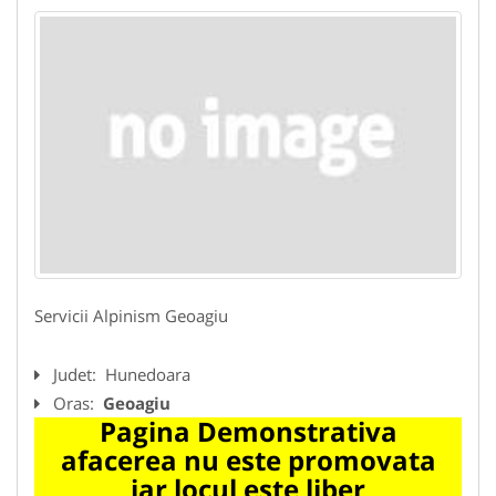
Servicii Alpinism Geoagiu
Judet:
Hunedoara
Oras:
Geoagiu
Pagina Demonstrativa
afacerea nu este promovata
iar locul este liber