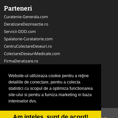
Parteneri
Curatenie-Generala.com
DeratizareDezinsectie.ro
Servicii-DDD.com
Spalatorie-Curatatorie.com
CentruColectareDeseuri.ro
ColectareDeseuriMedicale.com
FirmaDeratizare.ro
ReciclareDeseuri.ro
Alpinist-Utilitar.com
Website-ul utilizeaza cookie pentru a reţine
detaliile de conectare, pentru a colecta
Birouri-Cadastru.ro
statistici cu scopul de a optimiza functionarea
FirmaTractariAuto.ro
site-ului si pentru a furniza marketing in baza
Service-Reparatii.com
intereselor dvs.
Am inteles, sunt de acord!
© 2014-2026 Powered by
VilonMedia
&
Tokaido Consult
-