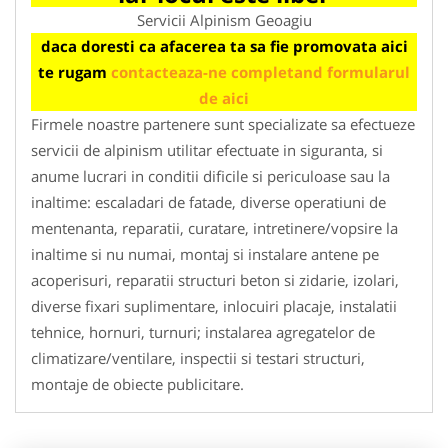
Servicii Alpinism Geoagiu
daca doresti ca afacerea ta sa fie promovata aici
te rugam
contacteaza-ne completand formularul
de aici
Firmele noastre partenere sunt specializate sa efectueze
servicii de alpinism utilitar efectuate in siguranta, si
anume lucrari in conditii dificile si periculoase sau la
inaltime: escaladari de fatade, diverse operatiuni de
mentenanta, reparatii, curatare, intretinere/vopsire la
inaltime si nu numai, montaj si instalare antene pe
acoperisuri, reparatii structuri beton si zidarie, izolari,
diverse fixari suplimentare, inlocuiri placaje, instalatii
tehnice, hornuri, turnuri; instalarea agregatelor de
climatizare/ventilare, inspectii si testari structuri,
montaje de obiecte publicitare.