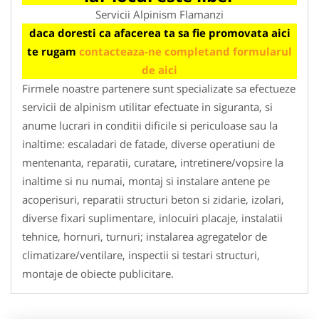
Servicii Alpinism Flamanzi
daca doresti ca afacerea ta sa fie promovata aici
te rugam
contacteaza-ne completand formularul
de aici
Firmele noastre partenere sunt specializate sa efectueze
servicii de alpinism utilitar efectuate in siguranta, si
anume lucrari in conditii dificile si periculoase sau la
inaltime: escaladari de fatade, diverse operatiuni de
mentenanta, reparatii, curatare, intretinere/vopsire la
inaltime si nu numai, montaj si instalare antene pe
acoperisuri, reparatii structuri beton si zidarie, izolari,
diverse fixari suplimentare, inlocuiri placaje, instalatii
tehnice, hornuri, turnuri; instalarea agregatelor de
climatizare/ventilare, inspectii si testari structuri,
montaje de obiecte publicitare.