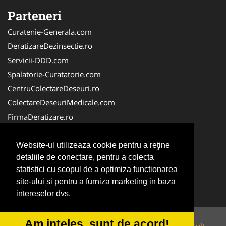
Parteneri
Curatenie-Generala.com
DeratizareDezinsectie.ro
Servicii-DDD.com
Spalatorie-Curatatorie.com
CentruColectareDeseuri.ro
ColectareDeseuriMedicale.com
FirmaDeratizare.ro
ReciclareDeseuri.ro
Alpinist-Utilitar.com
Website-ul utilizeaza cookie pentru a reţine
detaliile de conectare, pentru a colecta
Birouri-Cadastru.ro
statistici cu scopul de a optimiza functionarea
FirmaTractariAuto.ro
site-ului si pentru a furniza marketing in baza
Service-Reparatii.com
intereselor dvs.
Am inteles, sunt de acord!
© 2014-2026 Powered by
VilonMedia
&
Tokaido Consult
-