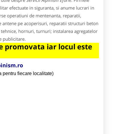
 utile despre
Servicii Alpinism Eforie
. Firmele
itar efectuate in siguranta, si anume lucrari in
verse operatiuni de mentenanta, reparatii,
e antene pe acoperisuri, reparatii structuri beton
ii tehnice, hornuri, turnuri; instalarea agregatelor
e publicitare.
 promovata iar locul este
inism.ro
 pentru fiecare localitate)