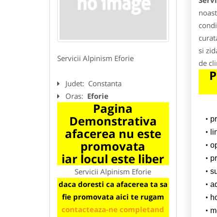
Servi
noast
condi
curat
si zid
Servicii Alpinism Eforie
de cl
P
Judet:
Constanta
Oras:
Eforie
Pagina
Demonstrativa
p
afacerea nu este
l
promovata
o
iar locul este liber
pr
Servicii Alpinism Eforie
su
daca doresti ca afacerea ta sa
a
fie promovata aici te rugam
h
contacteaza-ne completand
m