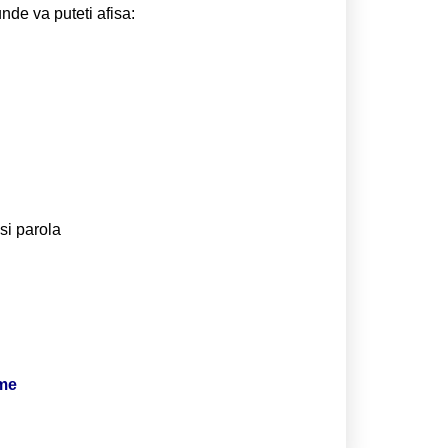
unde va puteti afisa:
si parola
ime