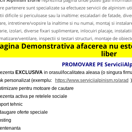
cii Alpinism Eforie
reprezinta pagina unde puteti gasi informatii
re partenere sunt specializate sa efectueze servicii de alpinism util
tii dificile si periculoase sau la inaltime: escaladari de fatade, di
are, intretinere/vopsire la inaltime si nu numai, montaj si instalar
arie, izolari, diverse fixari suplimentare, inlocuiri placaje, instalat
imatizare/ventilare, inspectii si testari structuri, montaje de obiect
agina Demonstrativa afacerea nu este
liber
PROMOVARE PE ServiciiAlp
rezenta
EXCLUSIVA
in orasul/localitatea aleasa (o singura firma
ink personalizat (exemplu:
https://www.serviciialpinism.ro/arad
)
ptimizare pentru motoare de cautare
ezenta activa pe retelele sociale
port tehnic
daugare oferte speciale
osting
entenanta