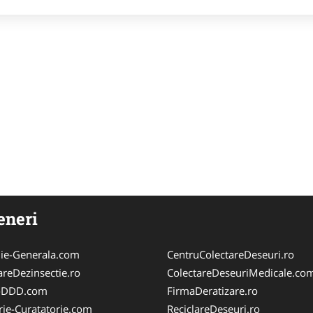
eneri
ie-Generala.com
CentruColectareDeseuri.ro
areDezinsectie.ro
ColectareDeseuriMedicale.co
i-DDD.com
FirmaDeratizare.ro
rie-Curatatorie.com
ReciclareDeseuri.ro