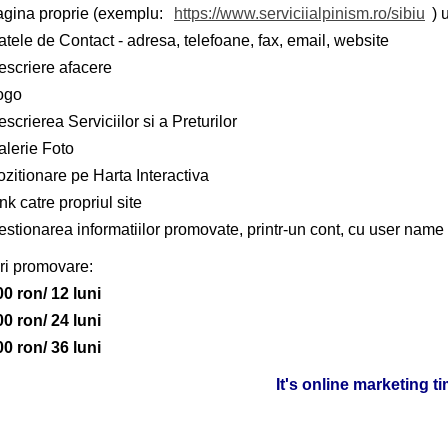
agina proprie (exemplu:
https://www.serviciialpinism.ro/sibiu
) 
tele de Contact - adresa, telefoane, fax, email, website
escriere afacere
ogo
scrierea Serviciilor si a Preturilor
alerie Foto
zitionare pe Harta Interactiva
nk catre propriul site
stionarea informatiilor promovate, printr-un cont, cu user name 
ri promovare:
00 ron/ 12 luni
00 ron/ 24 luni
00 ron/ 36 luni
It's online marketing t