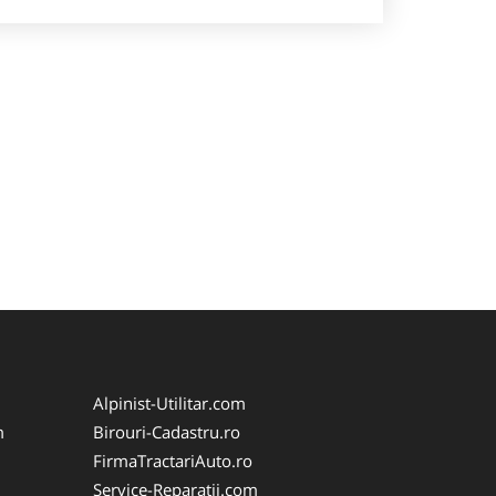
Alpinist-Utilitar.com
m
Birouri-Cadastru.ro
FirmaTractariAuto.ro
Service-Reparatii.com