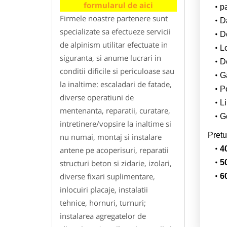
formularul de aici
p
Firmele noastre partenere sunt
Da
specializate sa efectueze servicii
D
de alpinism utilitar efectuate in
L
siguranta, si anume lucrari in
De
conditii dificile si periculoase sau
G
la inaltime: escaladari de fatade,
Po
diverse operatiuni de
Li
mentenanta, reparatii, curatare,
Ge
intretinere/vopsire la inaltime si
Pretu
nu numai, montaj si instalare
4
antene pe acoperisuri, reparatii
structuri beton si zidarie, izolari,
5
diverse fixari suplimentare,
6
inlocuiri placaje, instalatii
tehnice, hornuri, turnuri;
instalarea agregatelor de