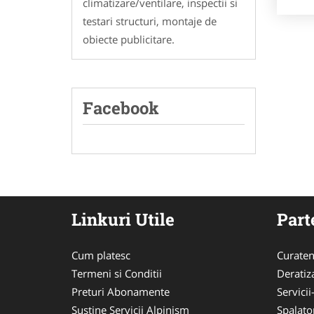
climatizare/ventilare, inspectii si
testari structuri, montaje de
obiecte publicitare.
Facebook
Linkuri Utile
Part
Cum platesc
Curaten
Termeni si Conditii
Deratiz
Preturi Abonamente
Servici
Sustine Servicii Alpinism
Spalato