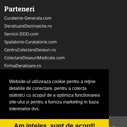
Parteneri
Curatenie-Generala.com
DeratizareDezinsectie.ro
Servicii-DDD.com
Spalatorie-Curatatorie.com
CentruColectareDeseuri.ro
ColectareDeseuriMedicale.com
FirmaDeratizare.ro
ReciclareDeseuri.ro
Alpinist-Utilitar.com
Website-ul utilizeaza cookie pentru a reţine
detaliile de conectare, pentru a colecta
Birouri-Cadastru.ro
statistici cu scopul de a optimiza functionarea
FirmaTractariAuto.ro
site-ului si pentru a furniza marketing in baza
Service-Reparatii.com
intereselor dvs.
Am inteles, sunt de acord!
© 2014-2026 Powered by
VilonMedia
&
Tokaido Consult
-