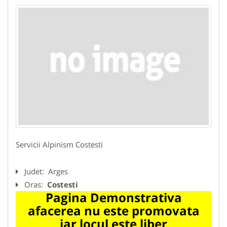
Servicii Alpinism Costesti
Judet:
Arges
Oras:
Costesti
Pagina Demonstrativa
afacerea nu este promovata
iar locul este liber