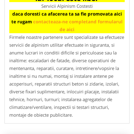
Servicii Alpinism Costesti
daca doresti ca afacerea ta sa fie promovata aici
te rugam
contacteaza-ne completand formularul
de aici
Firmele noastre partenere sunt specializate sa efectueze
servicii de alpinism utilitar efectuate in siguranta, si
anume lucrari in conditii dificile si periculoase sau la
inaltime: escaladari de fatade, diverse operatiuni de
mentenanta, reparatii, curatare, intretinere/vopsire la
inaltime si nu numai, montaj si instalare antene pe
acoperisuri, reparatii structuri beton si zidarie, izolari,
diverse fixari suplimentare, inlocuiri placaje, instalatii
tehnice, hornuri, turnuri; instalarea agregatelor de
climatizare/ventilare, inspectii si testari structuri,
montaje de obiecte publicitare.